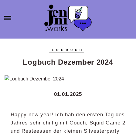
HOME
ABOUT
ÜBER MICH
JENNI.W
KATEGORIEN
KONTAKT
LOGBUCH
SELBSTSTÄNDIGKEIT
ORKS
BLOGROLL
Logbuch Dezember 2024
PRODUKTIVITÄT
BÜCHER
AGENTURGRÜNDUNG
01.01.2025
SOCIAL MEDIA
SONSTIGES
Happy new year! Ich hab den ersten Tag des
Jahres sehr chillig mit Couch, Squid Game 2
und Resteessen der kleinen Silvesterparty