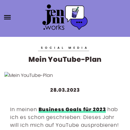
HOME
ABOUT
ÜBER MICH
JENNI.W
KATEGORIEN
KONTAKT
SOCIAL MEDIA
SELBSTSTÄNDIGKEIT
ORKS
Mein YouTube-Plan
BLOGROLL
PRODUKTIVITÄT
BÜCHER
AGENTURGRÜNDUNG
28.03.2023
SOCIAL MEDIA
SONSTIGES
Business Goals für 2023
In meinen
hab
ich es schon geschrieben: Dieses Jahr
will ich mich auf YouTube ausprobieren!