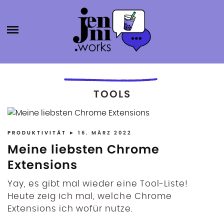
Skip
HOME
to
content
ABOUT
ÜBER MICH
JENNI.W
KATEGORIEN
KONTAKT
SELBSTSTÄNDIGKEIT
TOOLS
ORKS
BLOGROLL
PRODUKTIVITÄT
BÜCHER
PRODUKTIVITÄT
► 16. MÄRZ 2022
AGENTURGRÜNDUNG
Meine liebsten Chrome
SOCIAL MEDIA
Extensions
SONSTIGES
Yay, es gibt mal wieder eine Tool-Liste!
Heute zeig ich mal, welche Chrome
Extensions ich wofür nutze.