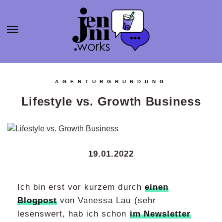
HOME
ABOUT
ÜBER MICH
JENNI.W
KATEGORIEN
KONTAKT
AGENTURGRÜNDUNG
SELBSTSTÄNDIGKEIT
ORKS
BLOGROLL
Lifestyle vs. Growth Business
PRODUKTIVITÄT
BÜCHER
AGENTURGRÜNDUNG
19.01.2022
SOCIAL MEDIA
SONSTIGES
Ich bin erst vor kurzem durch
einen
Blogpost
von Vanessa Lau (sehr
lesenswert, hab ich schon
im Newsletter