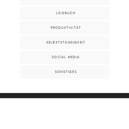
LOGBUCH
PRODUKTIVITÄT
SELBSTSTÄNDIGKEIT
SOCIAL MEDIA
SONSTIGES
DATENSCHUTZERKLÄRUNG
IMPRESSUM
COPYRIGHT © 2026 | ALL RIGHTS RESERVED |