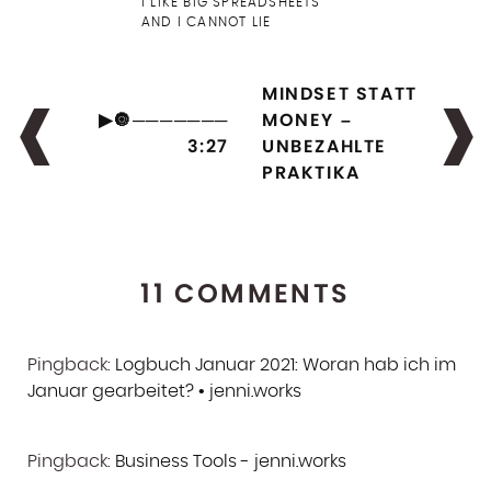
I LIKE BIG SPREADSHEETS
AND I CANNOT LIE
MINDSET STATT
▶🔘───────
MONEY –
3:27
UNBEZAHLTE
PRAKTIKA
11 COMMENTS
Pingback:
Logbuch Januar 2021: Woran hab ich im
Januar gearbeitet? • jenni.works
Pingback:
Business Tools - jenni.works