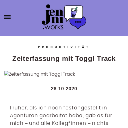
HOME
ABOUT
ÜBER MICH
JENNI.W
KATEGORIEN
KONTAKT
PRODUKTIVITÄT
SELBSTSTÄNDIGKEIT
ORKS
Zeiterfassung mit Toggl Track
BLOGROLL
PRODUKTIVITÄT
BÜCHER
AGENTURGRÜNDUNG
28.10.2020
SOCIAL MEDIA
SONSTIGES
Früher, als ich noch festangestellt in
Agenturen gearbeitet habe, gab es für
mich – und alle Kolleg*innen – nichts