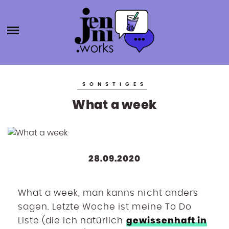
HOME
ABOUT
ÜBER MICH
JENNI.W
KATEGORIEN
KONTAKT
SONSTIGES
SELBSTSTÄNDIGKEIT
ORKS
What a week
BLOGROLL
PRODUKTIVITÄT
BÜCHER
AGENTURGRÜNDUNG
28.09.2020
SOCIAL MEDIA
SONSTIGES
What a week, man kanns nicht anders
sagen. Letzte Woche ist meine To Do
gewissenhaft in
Liste (die ich natürlich