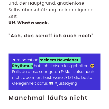
Und, der Hauptgrund: gnadenlose
Selbstüberschätzung meiner eigenen
Zeit.
Uff. What a week.
"Ach, das schaff ich auch noch"
meinem Newsletter-
Zumindest an
Rhythmus
hab ich stoisch festgehalten.
Falls du diese sehr guten E-Mails also noch
nicht abonniert hast, wäre JETZT die beste
Gelegenheit dafür.
#justsaying
Manchmal läufts nicht