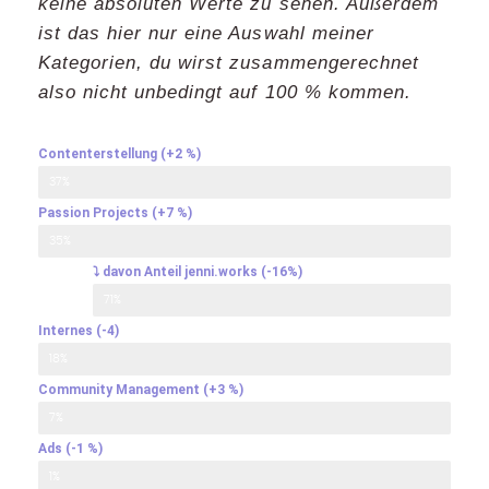
keine absoluten Werte zu sehen. Außerdem
ist das hier nur eine Auswahl meiner
Kategorien, du wirst zusammengerechnet
also nicht unbedingt auf 100 % kommen.
Contenterstellung (+2 %)
37%
Passion Projects (+7 %)​
35%
⤵ davon Anteil jenni.works (-16%)
71%
Internes (-4)​
18%
Community Management (+3 %)​
7%
Ads (-1 %)​​
1%