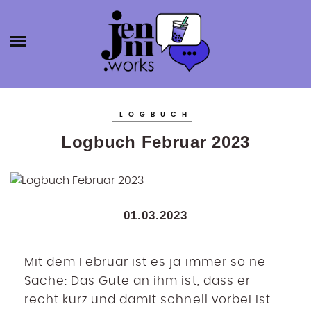
HOME
ABOUT
ÜBER MICH
JENNI.W
KATEGORIEN
KONTAKT
LOGBUCH
SELBSTSTÄNDIGKEIT
ORKS
Logbuch Februar 2023
BLOGROLL
PRODUKTIVITÄT
BÜCHER
AGENTURGRÜNDUNG
01.03.2023
SOCIAL MEDIA
SONSTIGES
Mit dem Februar ist es ja immer so ne
Sache: Das Gute an ihm ist, dass er
recht kurz und damit schnell vorbei ist.