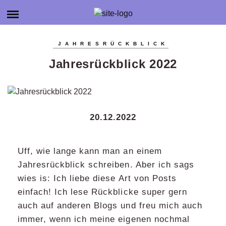
HOME
JENNI.W
ABOUT
JAHRESRÜCKBLICK
ÜBER MICH
ORKS
Jahresrückblick 2022
KATEGORIEN
KONTAKT
SELBSTSTÄNDIGKEIT
BLOGROLL
PRODUKTIVITÄT
20.12.2022
BÜCHER
AGENTURGRÜNDUNG
Uff, wie lange kann man an einem
SOCIAL MEDIA
Jahresrückblick schreiben. Aber ich sags
SONSTIGES
wies is: Ich liebe diese Art von Posts
einfach! Ich lese Rückblicke super gern
auch auf anderen Blogs und freu mich auch
immer, wenn ich meine eigenen nochmal