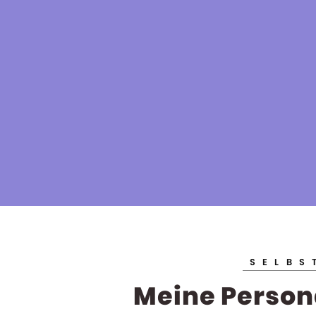
EIN BLOG ÜBER IRRUNGEN UND WIRRUNGEN MEINER SELBSTSTÄNDIGKEI
JENNI.WORK
SELBS
Meine Persona