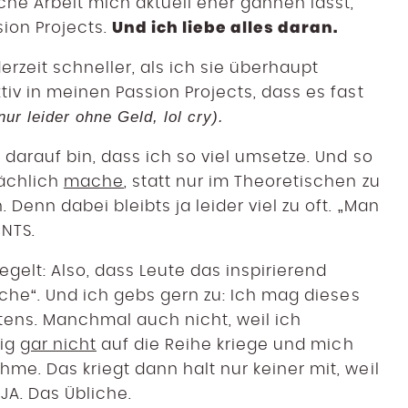
he Arbeit mich aktuell eher gähnen lässt,
Und ich liebe alles daran.
sion Projects.
rzeit schneller, als ich sie überhaupt
iv in meinen Passion Projects, dass es fast
nur leider ohne Geld, lol cry).
 darauf bin, dass ich so viel umsetze. Und so
sächlich
mache
, statt nur im Theoretischen zu
Denn dabei bleibts ja leider viel zu oft. „Man
NNTS.
elt: Also, dass Leute das inspirierend
ache“. Und ich gebs gern zu: Ich mag dieses
stens. Manchmal auch nicht, weil ich
tig
gar nicht
auf die Reihe kriege und mich
me. Das kriegt dann halt nur keiner mit, weil
JA. Das Übliche.