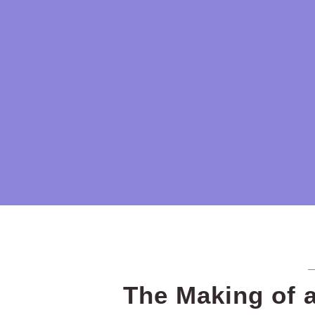
EIN BLOG ÜBER IRRUNGEN UND WIRRUNGEN MEINER SELBSTSTÄNDIGKEI
JENNI.WORK
The Making of 