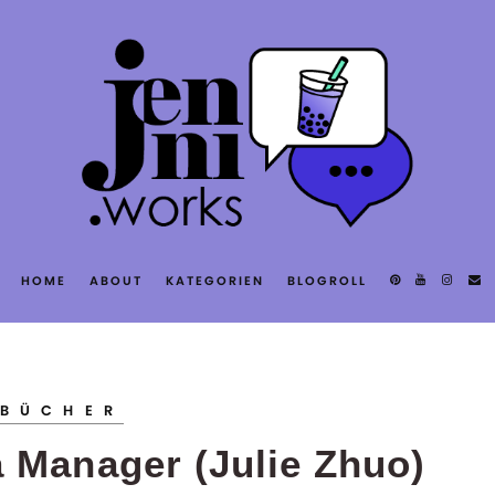
T
HOME
ABOUT
KATEGORIEN
BLOGROLL
S
BÜCHER
a Manager (Julie Zhuo)