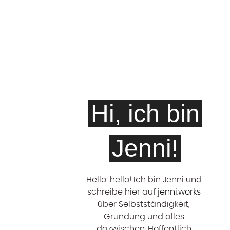
Hi, ich bin
Jenni!
Hello, hello! ‍Ich bin Jenni und
schreibe hier auf
jenni.works
über Selbstständigkeit,
Gründung und alles
dazwischen. Hoffentlich