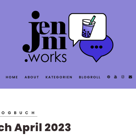
T
HOME
ABOUT
KATEGORIEN
BLOGROLL
S
LOGBUCH
h April 2023