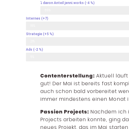
⤵ davon Anteil jenni.works (-4 %)
69%
Internes (+7)​
19%
Strategie (+5 %)​
21%
Ads (-2 %)​​
5%
Contenterstellung:
Aktuell läuf
gut! Der Mai ist bereits fast kom
auch schon bald vorbereitet wer
immer mindestens einen Monat im
Passion Projects:
Nachdem ich i
Projects arbeiten konnte, ging da
neues Projekt, das im Mai starten