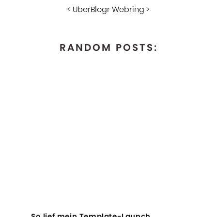
<
UberBlogr Webring
>
RANDOM POSTS:
So lief mein Template-Launch