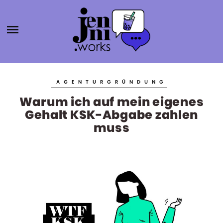
HOME
ABOUT
ÜBER MICH
JENNI.W
KATEGORIEN
KONTAKT
AGENTURGRÜNDUNG
SELBSTSTÄNDIGKEIT
ORKS
Warum ich auf mein eigenes
BLOGROLL
PRODUKTIVITÄT
Gehalt KSK-Abgabe zahlen
BÜCHER
muss
AGENTURGRÜNDUNG
SOCIAL MEDIA
SONSTIGES