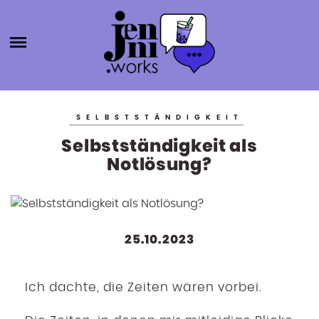
HOME
ABOUT
ÜBER MICH
JENNI.W
KATEGORIEN
KONTAKT
SELBSTSTÄNDIGKEIT
SELBSTSTÄNDIGKEIT
ORKS
Selbstständigkeit als
BLOGROLL
PRODUKTIVITÄT
Notlösung?
BÜCHER
AGENTURGRÜNDUNG
SOCIAL MEDIA
25.10.2023
SONSTIGES
Ich dachte, die Zeiten wären vorbei.