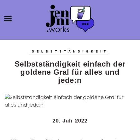
HOME
ABOUT
ÜBER MICH
JENNI.W
KATEGORIEN
KONTAKT
SELBSTSTÄNDIGKEIT
SELBSTSTÄNDIGKEIT
ORKS
Selbstständigkeit einfach der
BLOGROLL
PRODUKTIVITÄT
goldene Gral für alles und
BÜCHER
jede:n
AGENTURGRÜNDUNG
SOCIAL MEDIA
SONSTIGES
20. Juli 2022