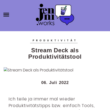
HOME
ABOUT
ÜBER MICH
JENNI.W
KATEGORIEN
KONTAKT
PRODUKTIVITÄT
SELBSTSTÄNDIGKEIT
ORKS
Stream Deck als
BLOGROLL
PRODUKTIVITÄT
Produktivitätstool
BÜCHER
AGENTURGRÜNDUNG
SOCIAL MEDIA
06. Juli 2022
SONSTIGES
Ich teile ja immer mal wieder
Produktivitätstipps bzw. einfach Tools,