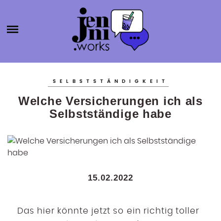
HOME
ABOUT
ÜBER MICH
JENNI.W
KATEGORIEN
KONTAKT
SELBSTSTÄNDIGKEIT
SELBSTSTÄNDIGKEIT
ORKS
Welche Versicherungen ich als
BLOGROLL
PRODUKTIVITÄT
Selbstständige habe
BÜCHER
AGENTURGRÜNDUNG
SOCIAL MEDIA
SONSTIGES
15.02.2022
Das hier könnte jetzt so ein richtig toller