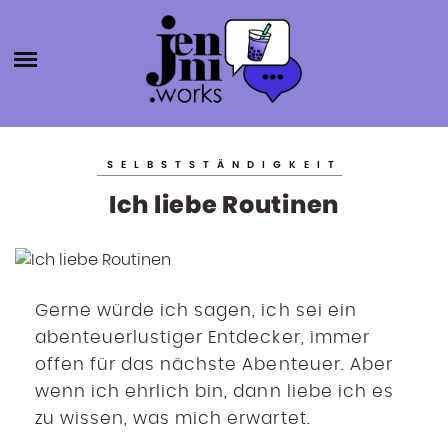
HOME
ABOUT
ÜBER MICH
JENNI.W
KATEGORIEN
KONTAKT
SELBSTSTÄNDIGKEIT
SELBSTSTÄNDIGKEIT
ORKS
Ich liebe Routinen
BLOGROLL
PRODUKTIVITÄT
BÜCHER
AGENTURGRÜNDUNG
Gerne würde ich
sagen, ich sei ein
SOCIAL MEDIA
abenteuerlustiger Entdecker, immer
SONSTIGES
offen für das nächste Abenteuer. Aber
wenn ich ehrlich bin, dann liebe ich es
zu wissen, was mich erwartet.