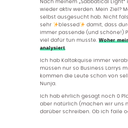
Nach meinem „Sabbatical Light“ i
wieder aktiv werden. Mein Ziel? M
selbst ausgesucht hab. Nicht fal
sehr
blessed
damit, dass du
immer passende (und schöne!) P
Woher mein
viel dafür tun musste.
analysiert
.
Ich hab Kaltakquise immer verabs
müssen nur so Business Larrys m
kommen die Leute schon von selb
Nunja.
Ich hab ehrlich gesagt noch 0 Pl
aber natürlich (machen wir uns n
darüber schreiben. Ob ich faile 