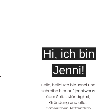
Hi, ich bin
Jenni!
r
Hello, hello! ‍Ich bin Jenni und
schreibe hier auf
jenni.works
über Selbstständigkeit,
Gründung und alles
dazwischen. Hoffentlich