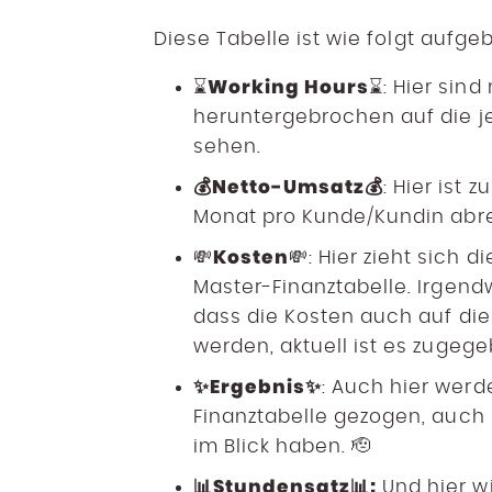
Diese Tabelle ist wie folgt aufge
Working Hours
⌛
⌛: Hier sin
heruntergebrochen auf die j
sehen.
💰Netto-Umsatz💰
: Hier ist 
Monat pro Kunde/Kundin abr
Kosten
💸
💸: Hier zieht sich 
Master-Finanztabelle. Irgend
dass die Kosten auch auf di
werden, aktuell ist es zugeg
✨Ergebnis✨
: Auch hier wer
Finanztabelle gezogen, auch h
im Blick haben. 🫡
📊Stundensatz📊:
Und hier w