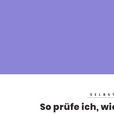
EIN BLOG ÜBER IRRUNGEN UND WIRRUNGEN MEINER SELBSTSTÄNDIGKEI
JENNI.WORK
SELBS
So prüfe ich, w