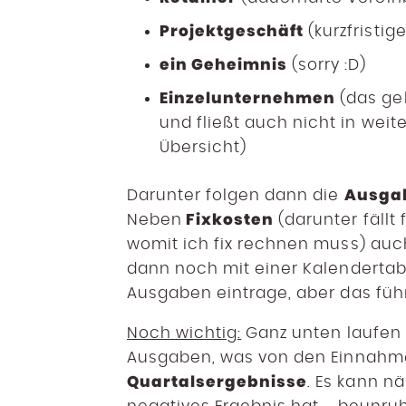
Projektgeschäft
(kurzfristig
ein Geheimnis
(sorry :D)
Einzelunternehmen
(das geh
und fließt auch nicht in wei
Übersicht)
Ausga
Darunter folgen dann die
Fixkosten
Neben
(darunter fällt 
womit ich fix rechnen muss) au
dann noch mit einer Kalendertabe
Ausgaben eintrage, aber das führ
Noch wichtig:
Ganz unten laufen 
Ausgaben, was von den Einnahmen „
Quartalsergebnisse
. Es kann n